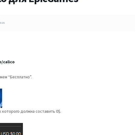
026
/calico
мем “Бесплатно”.
к которого должна составить 0$.