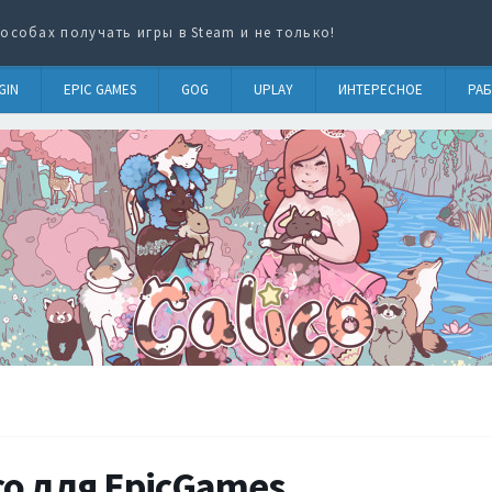
особах получать игры в Steam и не только!
GIN
EPIC GAMES
GOG
UPLAY
ИНТЕРЕСНОЕ
РАБ
co для EpicGames