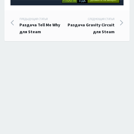
Навигация
ПРЕДЫДУЩАЯ СТАТЬЯ
СЛЕДУЮЩАЯ СТАТЬЯ
Раздача Tell Me Why
Раздача Gravity Circuit
по
для Steam
для Steam
записям