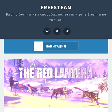
FREESTEAM
Блог о бесплатных способах получать игры в Steam и не
только!
VK
Twitter
Telegram