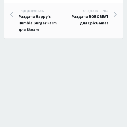
Навигация
ПРЕДЫДУЩАЯ СТАТЬЯ
СЛЕДУЮЩАЯ СТАТЬЯ
Раздача Happy’s
Раздача ROBOBEAT
по
Humble Burger Farm
для EpicGames
для Steam
записям