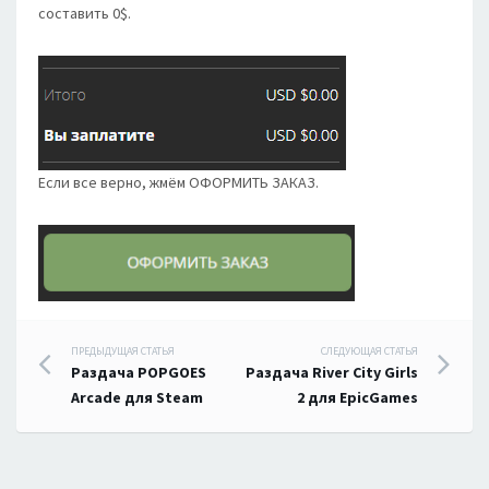
составить 0$.
Если все верно, жмём ОФОРМИТЬ ЗАКАЗ.
Навигация
ПРЕДЫДУЩАЯ СТАТЬЯ
СЛЕДУЮЩАЯ СТАТЬЯ
Раздача POPGOES
Раздача River City Girls
по
Arcade для Steam
2 для EpicGames
записям