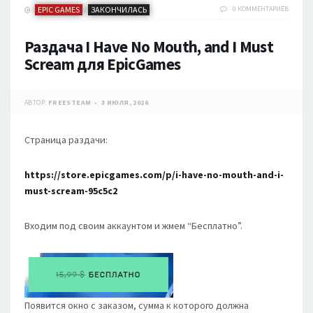
EPIC GAMES
ЗАКОНЧИЛАСЬ
0 КОММЕНТАРИЕВ
/
Раздача I Have No Mouth, and I Must
Scream для EpicGames
АВТОР:
FREESTEAM
3 ИЮЛЯ, 2026
Страница раздачи:
https://store.epicgames.com/p/i-have-no-mouth-and-i-
must-scream-95c5c2
Входим под своим аккаунтом и жмем “Бесплатно”.
Появится окно с заказом, сумма к которого должна