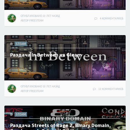
ОПУБЛИКОВАНО
10 ЛЕТ
НАЗАД
4 КОММЕНТАРИЕВ
АВТОР:
FREESTEAM
STEAM
Раздача In Between на Gleam
ОПУБЛИКОВАНО
10 ЛЕТ
НАЗАД
13 КОММЕНТАРИЕВ
АВТОР:
FREESTEAM
STEAM
Раздача Streets of Rage 2, Binary Domain,