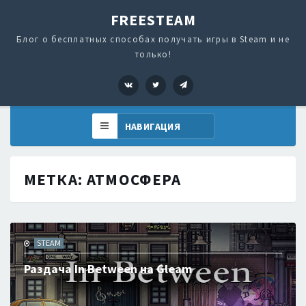
FREESTEAM
Блог о бесплатных способах получать игры в Steam и не
только!
VK
Twitter
Telegram
МЕТКА:
АТМОСФЕРА
STEAM
Раздача In Between на Gleam