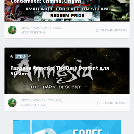
Condemned: Criminal Origins
ОПУБЛИКОВАНО
10 ЛЕТ
НАЗАД
45 КОММЕНТАРИЕВ
АВТОР:
FREESTEAM
STEAM
Раздача Amnesia: The Dark Descent для
Steam
ОПУБЛИКОВАНО
11 ЛЕТ
НАЗАД
7 КОММЕНТАРИЕВ
АВТОР:
FREESTEAM