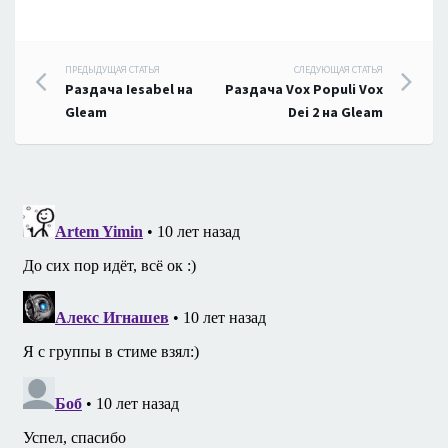
Навигация
ПРЕДЫДУЩАЯ СТАТЬЯ
СЛЕДУЮЩАЯ СТАТЬЯ
Раздача Iesabel на
Раздача Vox Populi Vox
по
Gleam
Dei 2 на Gleam
записям