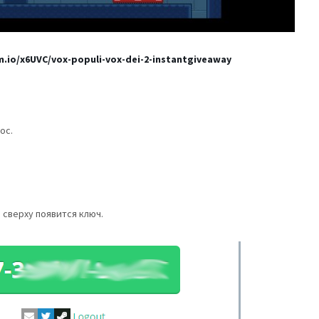
m.io/x6UVC/vox-populi-vox-dei-2-instantgiveaway
ос.
 сверху появится ключ.