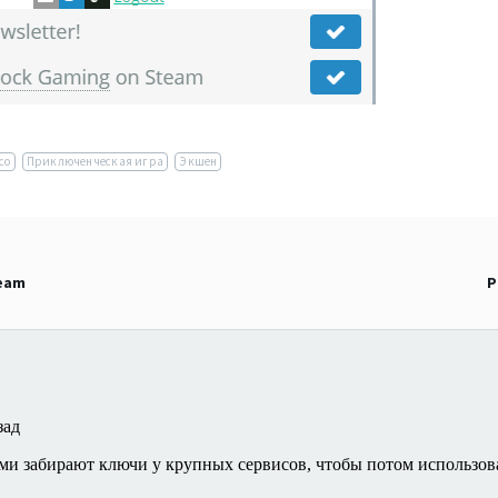
со
Приключенческая игра
Экшен
leam
Р