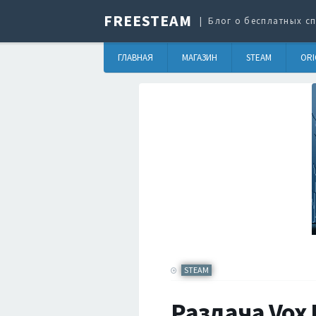
FREESTEAM
Блог о бесплатных сп
ГЛАВНАЯ
МАГАЗИН
STEAM
ORI
STEAM
Раздача Vox P