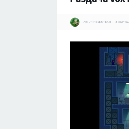
АВТОР:
FREESTEAM
3 МАРТА,