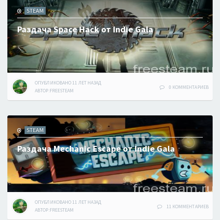
STEAM
Раздача Space Hack от Indie Gala
ОПУБЛИКОВАНО
11 ЛЕТ
НАЗАД
0 КОММЕНТАРИЕВ
АВТОР:
FREESTEAM
STEAM
Раздача Mechanic Escape от Indie Gala
ОПУБЛИКОВАНО
11 ЛЕТ
НАЗАД
11 КОММЕНТАРИЕВ
АВТОР:
FREESTEAM