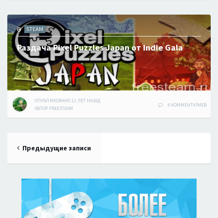
STEAM
Раздача Pixel Puzzles Japan от Indie Gala
ОПУБЛИКОВАНО
11 ЛЕТ
НАЗАД
4 КОММЕНТАРИЕВ
АВТОР:
FREESTEAM
Навигация
Предыдущие записи
по
записям