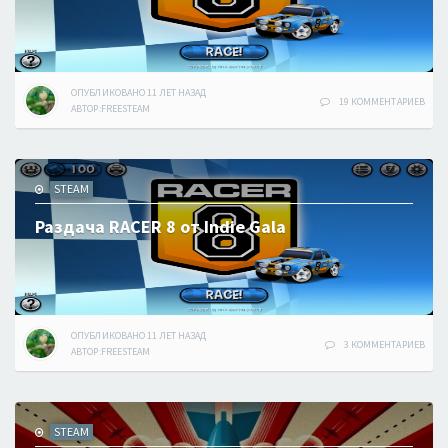
ОПУБЛИКОВАНО
11 ЛЕТ
НАЗАД
19 КОММЕНТАРИЕВ
АВТОР:
FREESTEAM
STEAM
Раздача RACER 8 от Indie Gala
ОПУБЛИКОВАНО
11 ЛЕТ
НАЗАД
3 КОММЕНТАРИЕВ
АВТОР:
FREESTEAM
STEAM