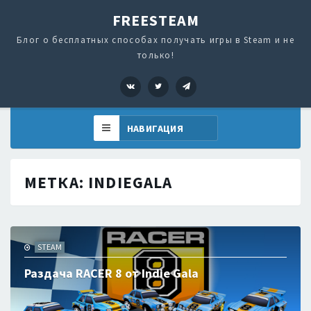
FREESTEAM
Блог о бесплатных способах получать игры в Steam и не
только!
VK
Twitter
Telegram
МЕТКА:
INDIEGALA
STEAM
Раздача RACER 8 от Indie Gala