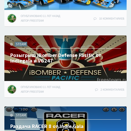
ОПУБЛИКОВАНО
11 ЛЕТ
НАЗАД
10 КОММЕНТАРИЕВ
АВТОР:
FREESTEAM
STEAM
Розыгрыш iBomber Defense Pacific от
Indiegala и VG247
ОПУБЛИКОВАНО
11 ЛЕТ
НАЗАД
2 КОММЕНТАРИЕВ
АВТОР:
FREESTEAM
STEAM
Раздача RACER 8 от Indie Gala