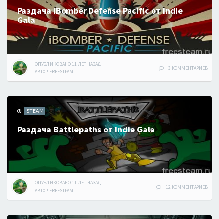
Раздача iBomber Defense Pacific от Indie
Gala
ОПУБЛИКОВАНО
11 ЛЕТ
НАЗАД
3 КОММЕНТАРИЕВ
АВТОР:
FREESTEAM
STEAM
Раздача Battlepaths от Indie Gala
ОПУБЛИКОВАНО
11 ЛЕТ
НАЗАД
12 КОММЕНТАРИЕВ
АВТОР:
FREESTEAM