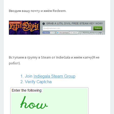
Вводим вашу почту и жмём Redeem.
Вступаем в группу в Steam от IndieGala и жмём капчу(Я не
робот).