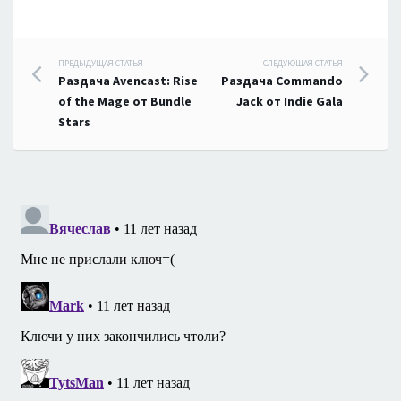
Навигация
ПРЕДЫДУЩАЯ СТАТЬЯ
СЛЕДУЮЩАЯ СТАТЬЯ
Раздача Avencast: Rise
Раздача Commando
по
of the Mage от Bundle
Jack от Indie Gala
Stars
записям