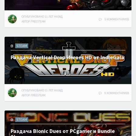
ОПУБЛИКОВАНО
11 ЛЕТ
НАЗАД
5 КОММЕНТАРИЕВ
АВТОР:
FREESTEAM
STEAM
Раздача Vertical Drop Heroes HD от IndieGala
ОПУБЛИКОВАНО
11 ЛЕТ
НАЗАД
9 КОММЕНТАРИЕВ
АВТОР:
FREESTEAM
STEAM
Раздача Bionic Dues от PCgamer и Bundle