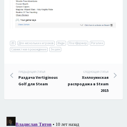
2D
Для нескольких игроков
Инди
Платформер
Рогалик
Совместное прохождение
Экшен
Навигация
ПРЕДЫДУЩАЯ СТАТЬЯ
СЛЕДУЮЩАЯ СТАТЬЯ
Раздача Vertiginous
Хэллоуинская
по
Golf для Steam
распродажа в Steam
2015
записям