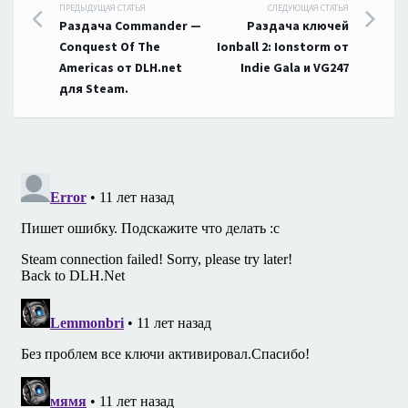
Навигация
ПРЕДЫДУЩАЯ СТАТЬЯ
СЛЕДУЮЩАЯ СТАТЬЯ
Раздача Commander —
Раздача ключей
по
Conquest Of The
Ionball 2: Ionstorm от
Americas от DLH.net
Indie Gala и VG247
записям
для Steam.