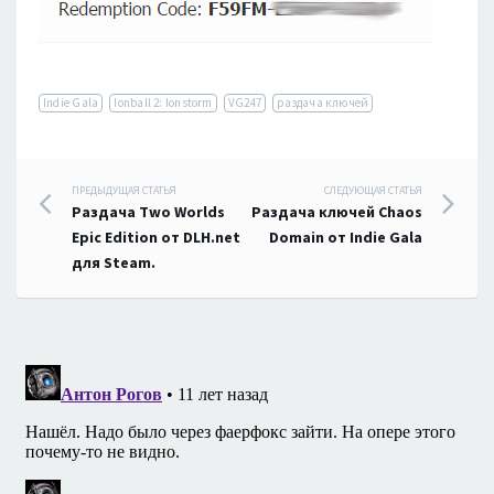
Indie Gala
Ionball 2: Ionstorm
VG247
раздача ключей
Навигация
ПРЕДЫДУЩАЯ СТАТЬЯ
СЛЕДУЮЩАЯ СТАТЬЯ
Раздача Two Worlds
Раздача ключей Chaos
по
Epic Edition от DLH.net
Domain от Indie Gala
для Steam.
записям