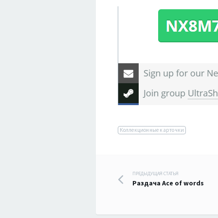
Коллекционные карточки
Навигация
ПРЕДЫДУЩАЯ СТАТЬЯ
Раздача Ace of words
по
записям