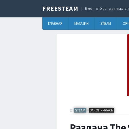
FREESTEAM
Блог о бесплатных сп
ГЛАВНАЯ
МАГАЗИН
STEAM
ORI
STEAM
ЗАКОНЧИЛАСЬ
/
Раздача The 