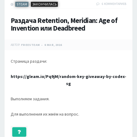
STEAM
ЗАКОНЧИЛАСЬ
6 КОММЕНТАРИЕВ
/
Раздача Retention, Meridian: Age of
Invention или Deadbreed
АВТОР:
FREESTEAM
6 МАЯ, 2016
Страница раздачи:
https://gleam.io/Pq9jM/random-key-giveaway-by-codex-
sg
Выполняем задания.
Для выполнения их жмём на вопрос.