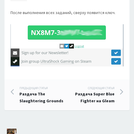
После выполнения всех заданий, сверху появится ключ.
Навигация
ПРЕДЫДУЩАЯ СТАТЬЯ
СЛЕДУЮЩАЯ СТАТЬЯ
Раздача The
Раздача Super Blue
по
Slaughtering Grounds
Fighter на Gleam
записям