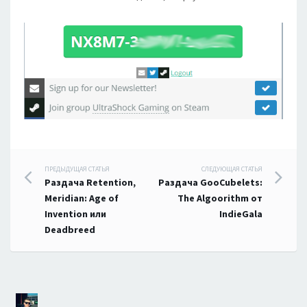
Навигация
ПРЕДЫДУЩАЯ СТАТЬЯ
СЛЕДУЮЩАЯ СТАТЬЯ
Раздача Retention,
Раздача GooCubelets:
по
Meridian: Age of
The Algoorithm от
Invention или
IndieGala
записям
Deadbreed