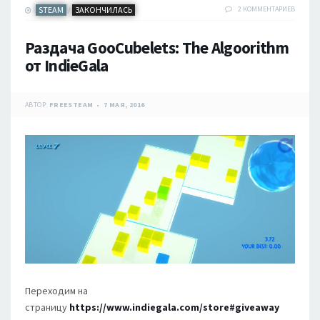
STEAM
ЗАКОНЧИЛАСЬ
2 КОММЕНТАРИЕВ
/
Раздача GooCubelets: The Algoorithm
от IndieGala
АВТОР:
FREESTEAM
7 МАЯ, 2016
Переходим на
страницу
https://www.indiegala.com/store#giveaway