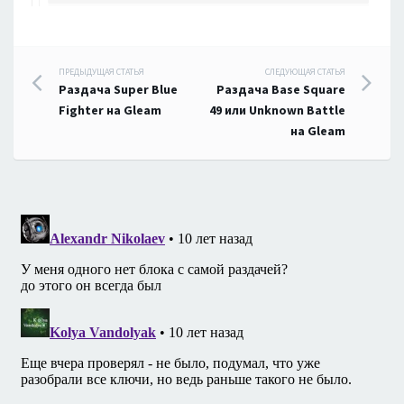
Навигация
ПРЕДЫДУЩАЯ СТАТЬЯ
СЛЕДУЮЩАЯ СТАТЬЯ
Раздача Super Blue
Раздача Base Square
по
Fighter на Gleam
49 или Unknown Battle
на Gleam
записям