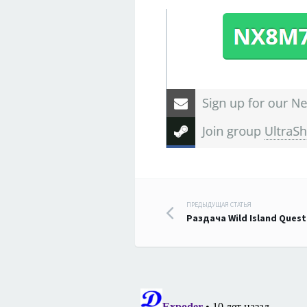
Навигация
ПРЕДЫДУЩАЯ СТАТЬЯ
Раздача Wild Island Ques
по
записям