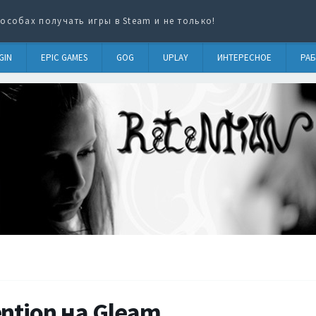
особах получать игры в Steam и не только!
GIN
EPIC GAMES
GOG
UPLAY
ИНТЕРЕСНОЕ
РАБ
ntion на Gleam