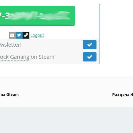
t на Gleam
Раздача He