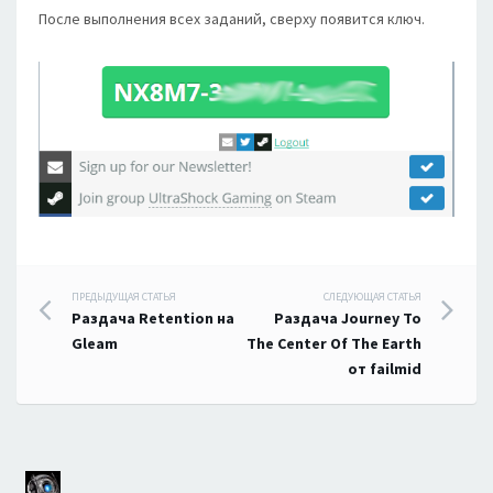
После выполнения всех заданий, сверху появится ключ.
Навигация
ПРЕДЫДУЩАЯ СТАТЬЯ
СЛЕДУЮЩАЯ СТАТЬЯ
Раздача Retention на
Раздача Journey To
по
Gleam
The Center Of The Earth
от failmid
записям