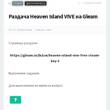
STEAM
ЗАКОНЧИЛАСЬ
1 КОММЕНТАРИЙ
/
Раздача Heaven Island VIVE на Gleam
АВТОР:
FREESTEAM
16 МАЯ, 2016
Страница раздачи:
https://gleam.io/Ex1cw/heaven-island-vive-free-steam-
key-3
Выполняем задания.
Для выполнения их жмём на вопрос.