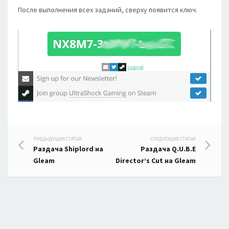
После выполнения всех заданий, сверху появится ключ.
Навигация
ПРЕДЫДУЩАЯ СТАТЬЯ
СЛЕДУЮЩАЯ СТАТЬЯ
Раздача Shiplord на
Раздача Q.U.B.E
по
Gleam
Director’s Cut на Gleam
записям