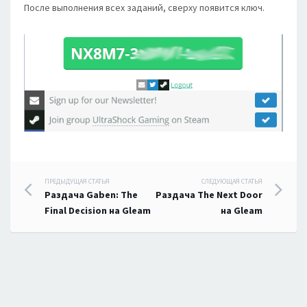
После выполнения всех заданий, сверху появится ключ.
Навигация
ПРЕДЫДУЩАЯ СТАТЬЯ
СЛЕДУЮЩАЯ СТАТЬЯ
Раздача Gaben: The
Раздача The Next Door
по
Final Decision на Gleam
на Gleam
записям