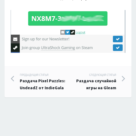
Навигация
ПРЕДЫДУЩАЯ СТАТЬЯ
СЛЕДУЮЩАЯ СТАТЬЯ
Раздача Pixel Puzzles:
Раздача случайной
по
UndeadZ от IndieGala
игры на Gleam
записям