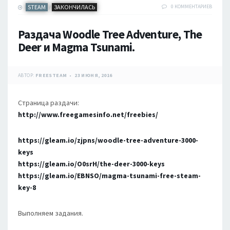
STEAM
ЗАКОНЧИЛАСЬ
0 КОММЕНТАРИЕВ
/
Раздача Woodle Tree Adventure, The
Deer и Magma Tsunami.
АВТОР:
FREESTEAM
23 ИЮНЯ, 2016
Страница раздачи:
http://www.freegamesinfo.net/freebies/
https://gleam.io/zjpns/woodle-tree-adventure-3000-
keys
https://gleam.io/O0srH/the-deer-3000-keys
https://gleam.io/EBNSO/magma-tsunami-free-steam-
key-8
Выполняем задания.