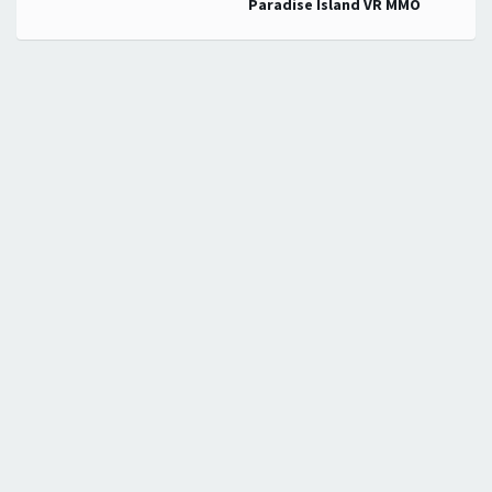
Paradise Island VR MMO
записям