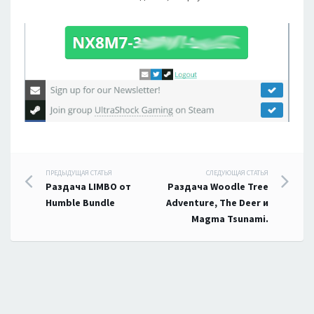
Навигация
ПРЕДЫДУЩАЯ СТАТЬЯ
СЛЕДУЮЩАЯ СТАТЬЯ
Раздача LIMBO от
Раздача Woodle Tree
по
Humble Bundle
Adventure, The Deer и
Magma Tsunami.
записям