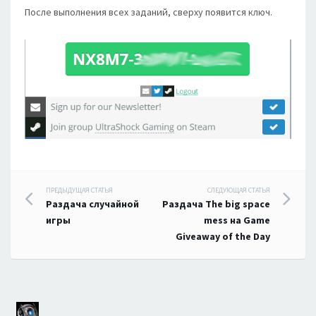
После выполнения всех заданий, сверху появится ключ.
Навигация
ПРЕДЫДУЩАЯ СТАТЬЯ
СЛЕДУЮЩАЯ СТАТЬЯ
Раздача случайной
Раздача The big space
по
игры
mess на Game
Giveaway of the Day
записям