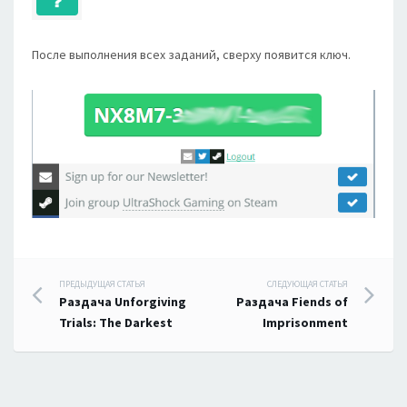
После выполнения всех заданий, сверху появится ключ.
Навигация
ПРЕДЫДУЩАЯ СТАТЬЯ
СЛЕДУЮЩАЯ СТАТЬЯ
Раздача Unforgiving
Раздача Fiends of
по
Trials: The Darkest
Imprisonment
записям