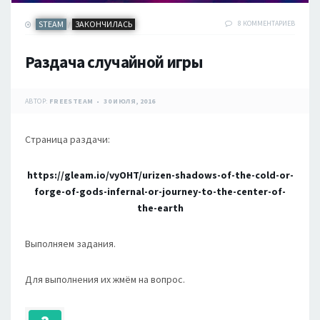
STEAM
ЗАКОНЧИЛАСЬ
8 КОММЕНТАРИЕВ
/
Раздача случайной игры
АВТОР:
FREESTEAM
30 ИЮЛЯ, 2016
Страница раздачи:
https://gleam.io/vyOHT/urizen-shadows-of-the-cold-or-
forge-of-gods-infernal-or-journey-to-the-center-of-
the-earth
Выполняем задания.
Для выполнения их жмём на вопрос.