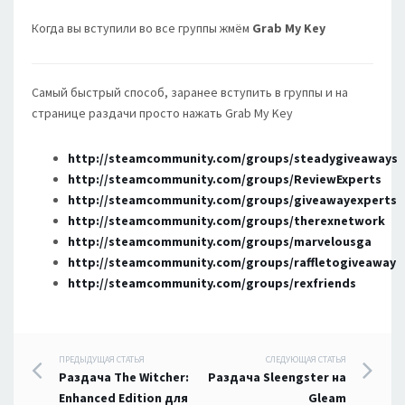
Когда вы вступили во все группы жмём
Grab My Key
Самый быстрый способ, заранее вступить в группы и на
странице раздачи просто нажать Grab My Key
http://steamcommunity.com/groups/steadygiveaways
http://steamcommunity.com/groups/ReviewExperts
http://steamcommunity.com/groups/giveawayexperts
http://steamcommunity.com/groups/therexnetwork
http://steamcommunity.com/groups/marvelousga
http://steamcommunity.com/groups/raffletogiveaway
http://steamcommunity.com/groups/rexfriends
Навигация
ПРЕДЫДУЩАЯ СТАТЬЯ
СЛЕДУЮЩАЯ СТАТЬЯ
Раздача The Witcher:
Раздача Sleengster на
по
Enhanced Edition для
Gleam