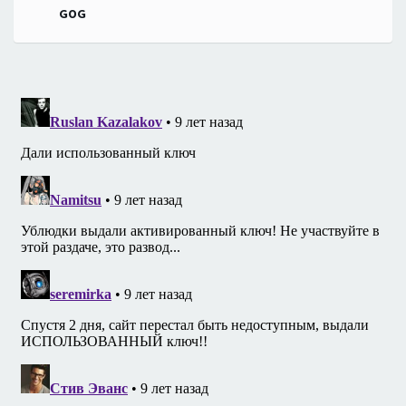
GOG
записям