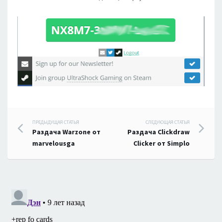
Навигация
ПРЕДЫДУЩАЯ СТАТЬЯ
СЛЕДУЮЩАЯ СТАТЬЯ
Раздача Warzone от
Раздача Clickdraw
по
marvelousga
Clicker от Simplo
записям