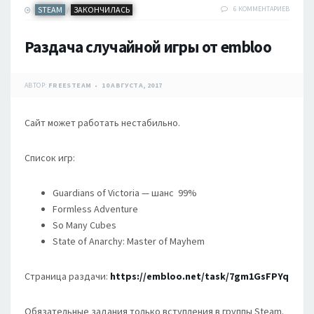
STEAM
ЗАКОНЧИЛАСЬ
6 КОММЕНТАРИЕВ
/
Раздача случайной игры от embloo
АВТОР:
FREESTEAM
10 АВГУСТА, 2017
Сайт может работать нестабильно.
Список игр:
Guardians of Victoria — шанс 99%
Formless Adventure
So Many Cubes
State of Anarchy: Master of Mayhem
Страница раздачи:
https://embloo.net/task/7gm1GsFPYq
Обязательные задания только вступления в группы Steam.