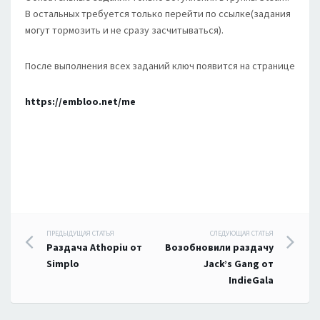
В остальных требуется только перейти по ссылке(задания
могут тормозить и не сразу засчитываться).
После выполнения всех заданий ключ появится на странице
https://embloo.net/me
Навигация
ПРЕДЫДУЩАЯ СТАТЬЯ
СЛЕДУЮЩАЯ СТАТЬЯ
Раздача Athopiu от
Возобновили раздачу
по
Simplo
Jack’s Gang от
IndieGala
записям