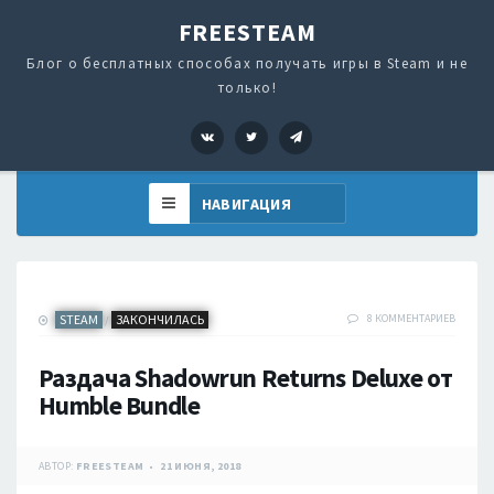
FREESTEAM
Блог о бесплатных способах получать игры в Steam и не
только!
VK
Twitter
Telegram
STEAM
ЗАКОНЧИЛАСЬ
8 КОММЕНТАРИЕВ
/
Раздача Shadowrun Returns Deluxe от
Humble Bundle
АВТОР:
FREESTEAM
21 ИЮНЯ, 2018