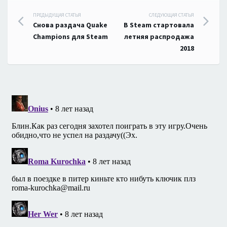
Навигация
ПРЕДЫДУЩАЯ СТАТЬЯ
СЛЕДУЮЩАЯ СТАТЬЯ
Снова раздача Quake
В Steam стартовала
по
Champions для Steam
летняя распродажа
2018
записям