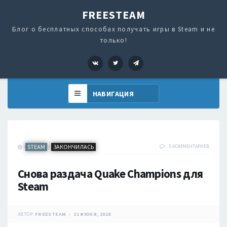
FREESTEAM
Блог о бесплатных способах получать игры в Steam и не
только!
VK
Twitter
Telegram
STEAM
ЗАКОНЧИЛАСЬ
5 КОММЕНТАРИЕВ
/
Снова раздача Quake Champions для
Steam
АВТОР:
FREESTEAM
21 ИЮНЯ, 2018