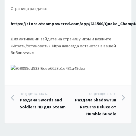
Страница раздачи:
https://store.steampowered.com/app/611500/Quake_Champi
Для активации зайдите на страницу игры и нажмите
«Играть/Установить». Игра навсегда останется в вашей
библиотеке
Навигация
ПРЕДЫДУЩАЯ СТАТЬЯ
СЛЕДУЮЩАЯ СТАТЬЯ
Раздача Swords and
Раздача Shadowrun
по
Soldiers HD для Steam
Returns Deluxe от
Humble Bundle
записям