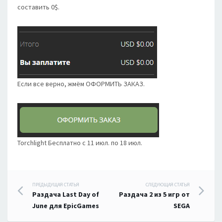
составить 0$.
Если все верно, жмём ОФОРМИТЬ ЗАКАЗ.
Torchlight Бесплатно с 11 июл. по 18 июл.
Навигация
ПРЕДЫДУЩАЯ СТАТЬЯ
СЛЕДУЮЩАЯ СТАТЬЯ
Раздача Last Day of
Раздача 2 из 5 игр от
по
June для EpicGames
SEGA