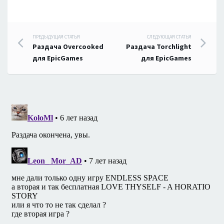
Навигация
ПРЕДЫДУЩАЯ СТАТЬЯ
СЛЕДУЮЩАЯ СТАТЬЯ
Раздача Overcooked
Раздача Torchlight
по
для EpicGames
для EpicGames
записям