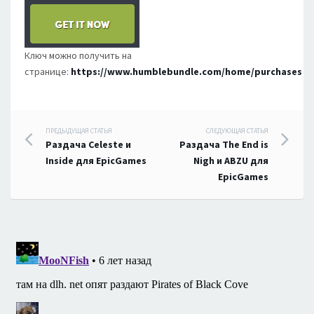
Ключ можно получить на
странице:
https://www.humblebundle.com/home/purchases
Навигация
ПРЕДЫДУЩАЯ СТАТЬЯ
СЛЕДУЮЩАЯ СТАТЬЯ
Раздача Celeste и
Раздача The End is
по
Inside для EpicGames
Nigh и ABZU для
EpicGames
записям