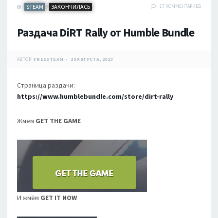
STEAM
ЗАКОНЧИЛАСЬ
17 КОММЕНТАРИЕВ
/
Раздача DiRT Rally от Humble Bundle
АВТОР:
FREESTEAM
29 АВГУСТА, 2019
Страница раздачи:
https://www.humblebundle.com/store/dirt-rally
Жмём
GET THE GAME
И жмём
GET IT NOW