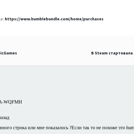
це:
https://www.humblebundle.com/home/purchases
picGames
В Steam стартовала