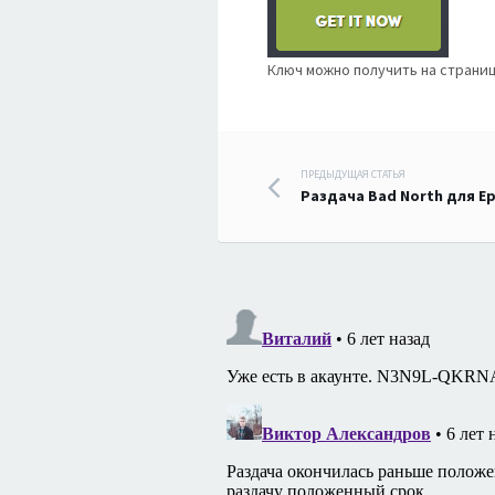
Ключ можно получить на страни
Навигация
ПРЕДЫДУЩАЯ СТАТЬЯ
Раздача Bad North для E
по
записям