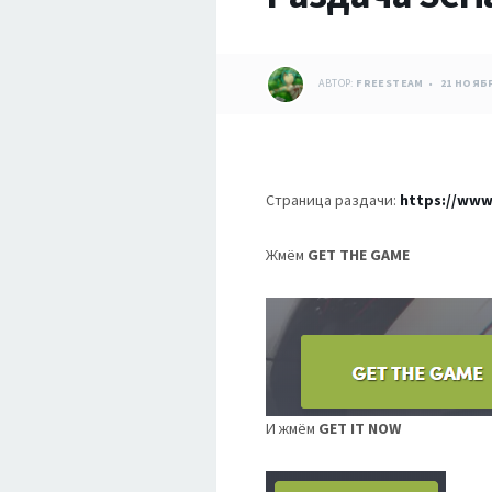
АВТОР:
FREESTEAM
21 НОЯБР
Страница раздачи:
https://www
Жмём
GET THE GAME
И жмём
GET IT NOW