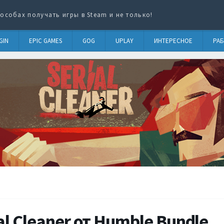
особах получать игры в Steam и не только!
GIN
EPIC GAMES
GOG
UPLAY
ИНТЕРЕСНОЕ
РАБ
al Cleaner от Humble Bundle