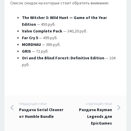
Список скидок на которые стоит обратить внимание:
The Witcher 3: Wild Hunt — Game of the Year
Edition
— 450 pуб.
Valve Complete Pack
— 340,20 pуб.
Far Cry 5
— 499 pуб.
MORDHAU
— 386 pуб.
GRIS
— 72 pуб.
Ori and the Blind Forest: Definitive Edition
— 104
pуб.
Навигация
ПРЕДЫДУЩАЯ СТАТЬЯ
СЛЕДУЮЩАЯ СТАТЬЯ
Раздача Serial Cleaner
Раздача Rayman
по
от Humble Bundle
Legends для
EpicGames
записям