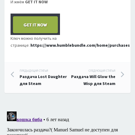
И жмём
GET IT NOW
Ключ можно получить на
странице:
https://www.humblebundle.com/home/purchases
Навигация
ПРЕДЫДУЩАЯ СТАТЬЯ
СЛЕДУЮЩАЯ СТАТЬЯ
Раздача Lost Daughter
Раздача Will Glow the
по
для Steam
Wisp для Steam
записям