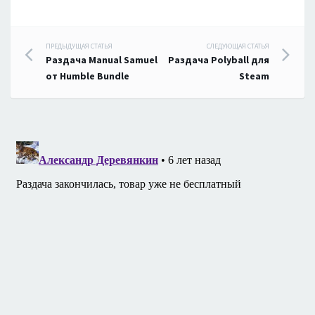
Навигация
ПРЕДЫДУЩАЯ СТАТЬЯ
СЛЕДУЮЩАЯ СТАТЬЯ
Раздача Manual Samuel
Раздача Polyball для
по
от Humble Bundle
Steam
записям