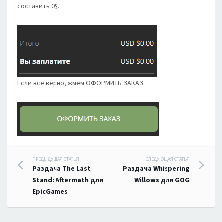
составить 0$.
Если все верно, жмём ОФОРМИТЬ ЗАКАЗ.
Навигация
ПРЕДЫДУЩАЯ СТАТЬЯ
СЛЕДУЮЩАЯ СТАТЬЯ
Раздача The Last
Раздача Whispering
по
Stand: Aftermath для
Willows для GOG
EpicGames
записям