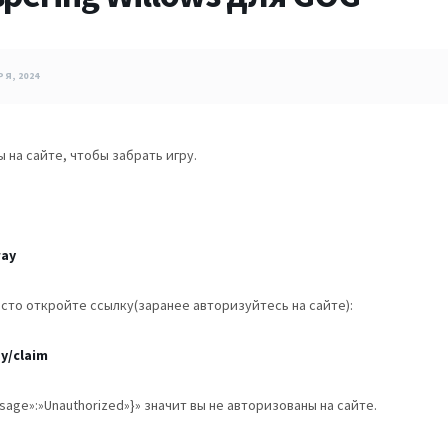
Я, 2024
на сайте, чтобы забрать игру.
way
росто откройте ссылку(заранее авторизуйтесь на сайте):
y/claim
age»:»Unauthorized»}» значит вы не авторизованы на сайте.