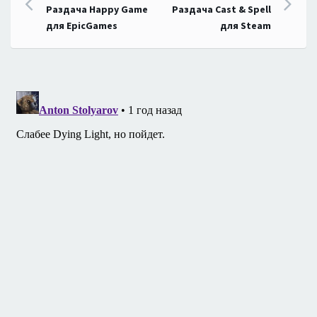
Навигация
Раздача Happy Game
Раздача Cast & Spell
по
для EpicGames
для Steam
записям