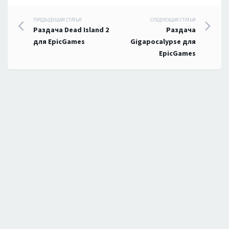
Навигация
ПРЕДЫДУЩАЯ СТАТЬЯ
СЛЕДУЮЩАЯ СТАТЬЯ
Раздача Dead Island 2
Раздача
по
для EpicGames
Gigapocalypse для
EpicGames
записям