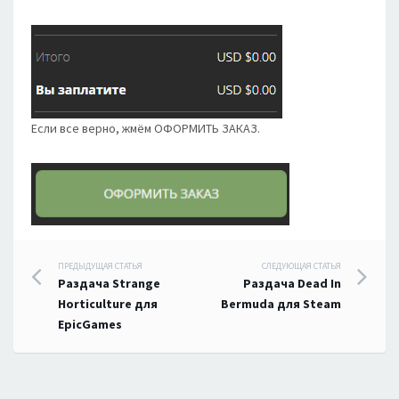
Если все верно, жмём ОФОРМИТЬ ЗАКАЗ.
Навигация
ПРЕДЫДУЩАЯ СТАТЬЯ
СЛЕДУЮЩАЯ СТАТЬЯ
Раздача Strange
Раздача Dead In
по
Horticulture для
Bermuda для Steam
EpicGames
записям