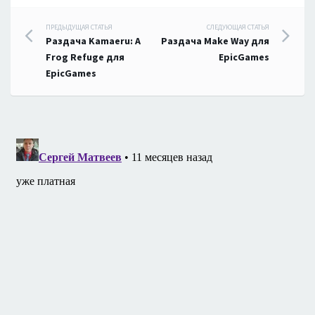
Навигация
ПРЕДЫДУЩАЯ СТАТЬЯ
СЛЕДУЮЩАЯ СТАТЬЯ
Раздача Kamaeru: A
Раздача Make Way для
по
Frog Refuge для
EpicGames
EpicGames
записям