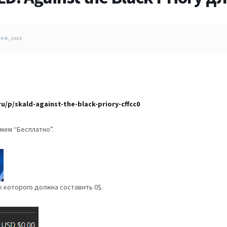
РЯ, 2025
u/p/skald-against-the-black-priory-cffcc0
мем “Бесплатно”.
к которого должна составить 0$.