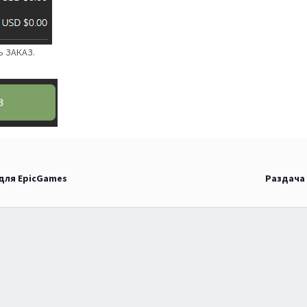
Ь ЗАКАЗ.
 для EpicGames
Раздача 