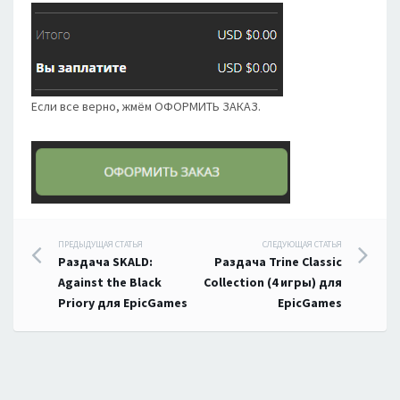
Если все верно, жмём ОФОРМИТЬ ЗАКАЗ.
Навигация
ПРЕДЫДУЩАЯ СТАТЬЯ
СЛЕДУЮЩАЯ СТАТЬЯ
Раздача SKALD:
Раздача Trine Classic
по
Against the Black
Collection (4 игры) для
Priory для EpicGames
EpicGames
записям