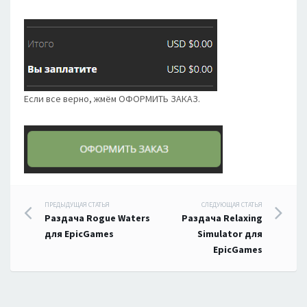
Если все верно, жмём ОФОРМИТЬ ЗАКАЗ.
Навигация
ПРЕДЫДУЩАЯ СТАТЬЯ
СЛЕДУЮЩАЯ СТАТЬЯ
Раздача Rogue Waters
Раздача Relaxing
по
для EpicGames
Simulator для
EpicGames
записям