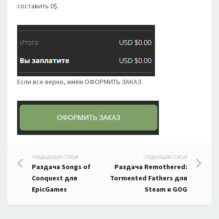
составить 0$.
Если все верно, жмём ОФОРМИТЬ ЗАКАЗ.
Навигация
ПРЕДЫДУЩАЯ СТАТЬЯ
СЛЕДУЮЩАЯ СТАТЬЯ
Раздача Songs of
Раздача Remothered:
по
Conquest для
Tormented Fathers для
EpicGames
Steam и GOG
записям