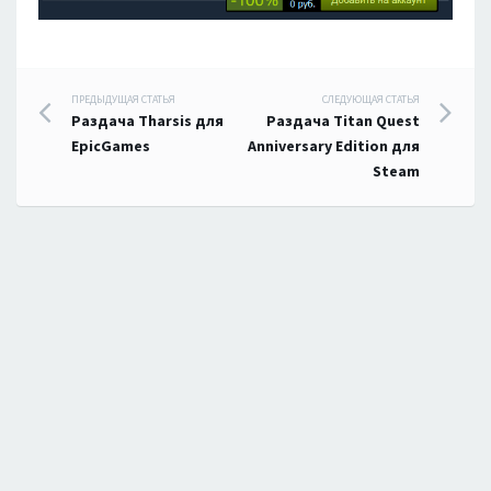
Навигация
ПРЕДЫДУЩАЯ СТАТЬЯ
СЛЕДУЮЩАЯ СТАТЬЯ
Раздача Tharsis для
Раздача Titan Quest
по
EpicGames
Anniversary Edition для
Steam
записям